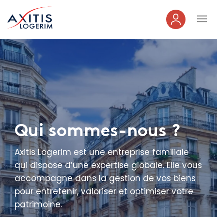
ESPAC
CLIENT
Qui sommes-nous ?
Axitis Logerim est une entreprise familiale
qui dispose d’une expertise globale. Elle vous
accompagne dans la gestion de vos biens
pour entretenir, valoriser et optimiser votre
patrimoine.