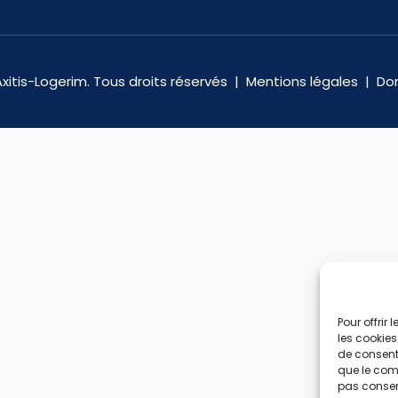
xitis-Logerim. Tous droits réservés |
Mentions légales
|
Do
Pour offrir
les cookies
de consenti
que le comp
pas consent